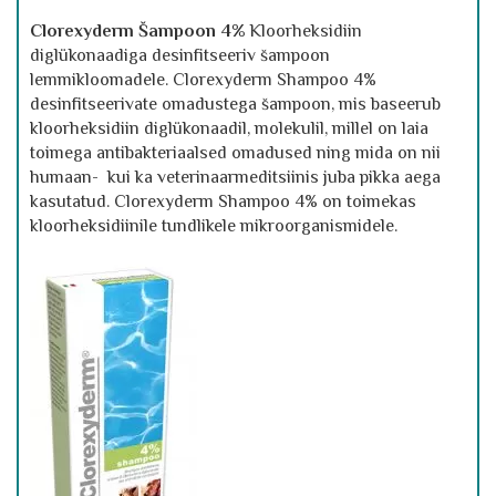
Clorexyderm Šampoon 4%
Kloorheksidiin
diglükonaadiga desinfitseeriv šampoon
lemmikloomadele. Clorexyderm Shampoo 4%
desinfitseerivate omadustega šampoon, mis baseerub
kloorheksidiin diglükonaadil, molekulil, millel on laia
toimega antibakteriaalsed omadused ning mida on nii
humaan- kui ka veterinaarmeditsiinis juba pikka aega
kasutatud. Clorexyderm Shampoo 4% on toimekas
kloorheksidiinile tundlikele mikroorganismidele.