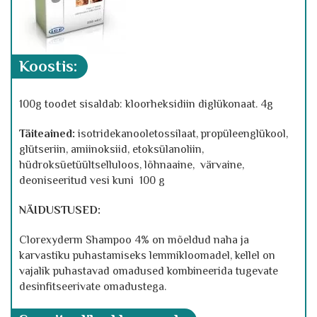
koostis:
100g toodet sisaldab: kloorheksidiin diglükonaat. 4g
Täiteained:
isotridekanooletossilaat, propüleenglükool,
glütseriin, amiinoksiid, etoksülanoliin,
hüdroksüetüültselluloos, lõhnaaine, värvaine,
deoniseeritud vesi kuni 100 g
NÄIDUSTUSED:
Clorexyderm Shampoo 4% on mõeldud naha ja
karvastiku puhastamiseks lemmikloomadel, kellel on
vajalik puhastavad omadused kombineerida tugevate
desinfitseerivate omadustega.