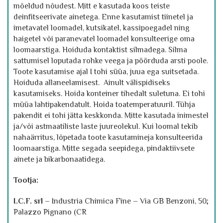
mõeldud nõudest. Mitt e kasutada koos teiste
deinfitseerivate ainetega. Enne kasutamist tiinetel ja
imetavatel loomadel, kutsikatel, kassipoegadel ning
haigetel või paranevatel loomadel konsulteerige oma
loomaarstiga. Hoiduda kontaktist silmadega. Silma
sattumisel loputada rohke veega ja pöörduda arsti poole.
Toote kasutamise ajal I tohi süüa, juua ega suitsetada.
Hoiduda allaneelamisest. Ainult välispidiseks
kasutamiseks. Hoida konteiner tihedalt suletuna. Ei tohi
müüa lahtipakendatult. Hoida toatemperatuuril. Tühja
pakendit ei tohi jätta keskkonda. Mitte kasutada inimestel
ja/või astmaatiliste laste juureolekul. Kui loomal tekib
nahaärritus, lõpetada toote kasutamineja konsulteerida
loomaarstiga. Mitte segada seepidega, pindaktiivsete
ainete ja bikarbonaatidega.
Tootja:
I.C.F. srl –
Industria Chimica Fine – Via GB Benzoni, 50;
Palazzo Pignano (CR