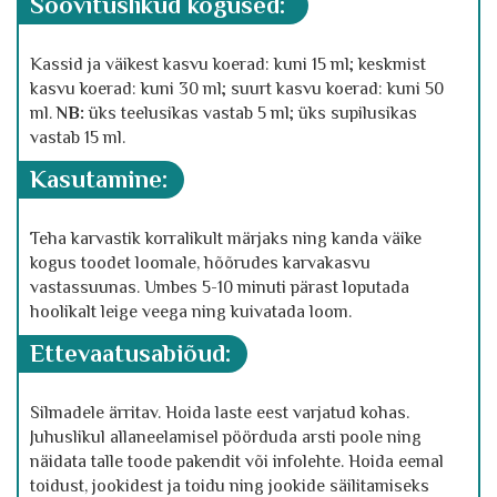
soovituslikud kogused:
Kassid ja väikest kasvu koerad: kuni 15 ml; keskmist
kasvu koerad: kuni 30 ml; suurt kasvu koerad: kuni 50
ml.
NB:
üks teelusikas vastab 5 ml; üks supilusikas
vastab 15 ml.
kasutamine:
Teha karvastik korralikult märjaks ning kanda väike
kogus toodet loomale, hõõrudes karvakasvu
vastassuunas. Umbes 5-10 minuti pärast loputada
hoolikalt leige veega ning kuivatada loom.
ettevaatusabiõud:
Silmadele ärritav. Hoida laste eest varjatud kohas.
Juhuslikul allaneelamisel pöörduda arsti poole ning
näidata talle toode pakendit või infolehte. Hoida eemal
toidust, jookidest ja toidu ning jookide säilitamiseks