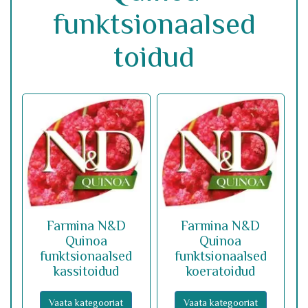
funktsionaalsed
toidud
Farmina N&D
Farmina N&D
Quinoa
Quinoa
funktsionaalsed
funktsionaalsed
kassitoidud
koeratoidud
Vaata kategooriat
Vaata kategooriat