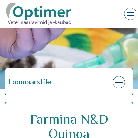
Loomaarstile
Farmina N&D
Quinoa