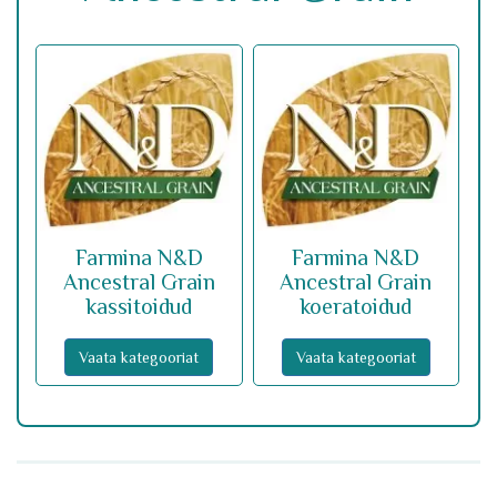
Farmina N&D
Farmina N&D
Ancestral Grain
Ancestral Grain
kassitoidud
koeratoidud
Vaata kategooriat
Vaata kategooriat