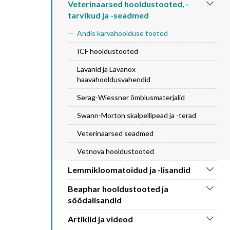
Veterinaarsed hooldustooted, -
tarvikud ja -seadmed
Andis karvahoolduse tooted
ICF hooldustooted
Lavanid ja Lavanox
haavahooldusvahendid
Serag-Wiessner õmblusmaterjalid
Swann-Morton skalpellipead ja -terad
Veterinaarsed seadmed
Vetnova hooldustooted
Lemmikloomatoidud ja -lisandid
Beaphar hooldustooted ja
söödalisandid
Artiklid ja videod