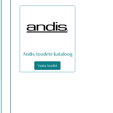
Andis toodete kataloog
Vaata toodet