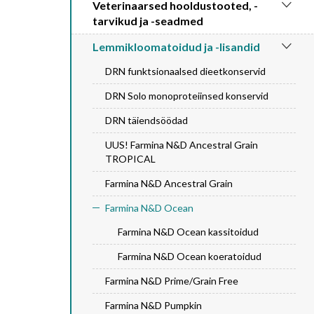
Veterinaarsed hooldustooted, -
tarvikud ja -seadmed
Lemmikloomatoidud ja -lisandid
DRN funktsionaalsed dieetkonservid
DRN Solo monoproteiinsed konservid
DRN täiendsöödad
UUS! Farmina N&D Ancestral Grain
TROPICAL
Farmina N&D Ancestral Grain
Farmina N&D Ocean
Farmina N&D Ocean kassitoidud
Farmina N&D Ocean koeratoidud
Farmina N&D Prime/Grain Free
Farmina N&D Pumpkin