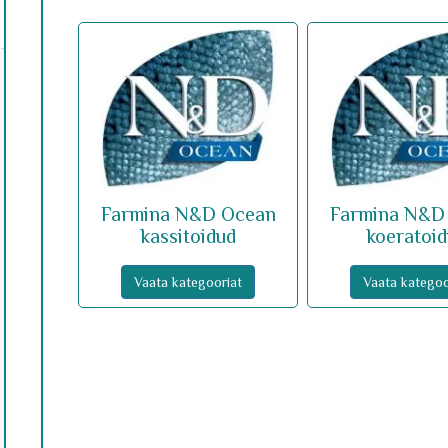
Farmina N&D Ocean
Farmina N&D
kassitoidud
koeratoi
Vaata kategooriat
Vaata kategoo