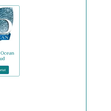
 Ocean
dud
riat