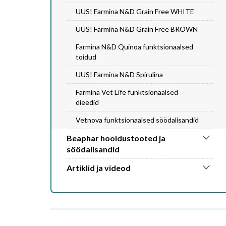
UUS! Farmina N&D Grain Free WHITE
UUS! Farmina N&D Grain Free BROWN
Farmina N&D Quinoa funktsionaalsed
toidud
UUS! Farmina N&D Spirulina
Farmina Vet Life funktsionaalsed
dieedid
Vetnova funktsionaalsed söödalisandid
Beaphar hooldustooted ja
söödalisandid
Artiklid ja videod