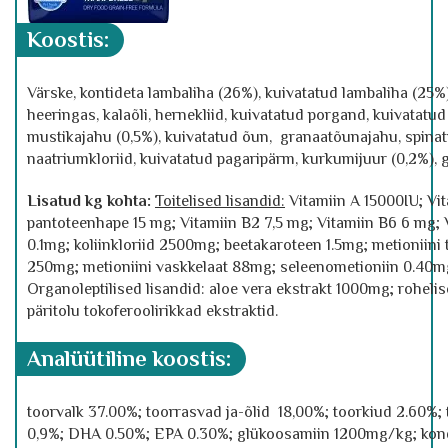
koostis:
Värske, kontideta lambaliha (26%), kuivatatud lambaliha (25%)
heeringas, kalaõli, hernekliid, kuivatatud porgand, kuivatatud
mustikajahu (0,5%), kuivatatud õun, granaatõunajahu, spinati
naatriumkloriid, kuivatatud pagaripärm, kurkumijuur (0,2%), glük
Lisatud kg kohta:
Toitelised lisandid:
Vitamiin A 15000IU; Vit
pantoteenhape 15 mg; Vitamiin B2 7,5 mg; Vitamiin B6 6 mg; 
0.1mg; koliinkloriid 2500mg; beetakaroteen 1.5mg; metioniini
250mg; metioniini vaskkelaat 88mg; seleenometioniin 0.40m
Organoleptilised lisandid: aloe vera ekstrakt 1000mg; roheli
päritolu tokoferoolirikkad ekstraktid.
analüütiline koostis
:
toorvalk 37.00%; toorrasvad ja-õlid 18,00%; toorkiud 2.60%
0,9%; DHA 0.50%; EPA 0.30%; glükoosamiin 1200mg/kg; kon