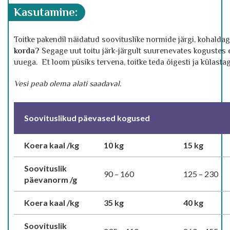
kasutamine:
Toitke pakendil näidatud soovituslike normide järgi, kohaldag
korda
?
Segage uut toitu järk-järgult suurenevates kogustes 
uuega. Et loom püsiks tervena, toitke teda õigesti ja külast
Vesi peab olema alati saadaval.
Soovituslikud päevased kogused
Koera kaal /kg
10 kg
15 kg
Soovituslik
90 – 160
125 – 230
päevanorm /g
Koera kaal /kg
35 kg
40 kg
Soovituslik