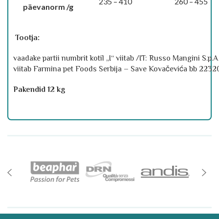
235 – 410
260 – 455
päevanorm /g
Tootja:
vaadake partii numbrit kotil „I“ viitab /IT: Russo Mangini S.p
viitab Farmina pet Foods Serbija – Save Kovačevića bb 22320 
Pakendid 12 kg