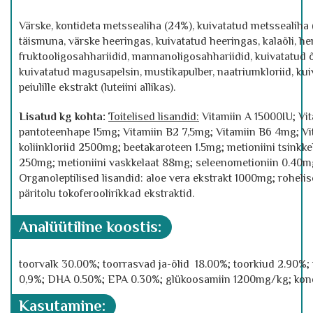
Värske, kontideta metssealiha (24%), kuivatatud metssealiha (
täismuna, värske heeringas, kuivatatud heeringas, kalaõli, hern
fruktooligosahhariidid, mannanoligosahhariidid, kuivatatud õ
kuivatatud magusapelsin, mustikapulber, naatriumkloriid, kui
peiulille ekstrakt (luteiini allikas).
Lisatud kg kohta:
Toitelised lisandid:
Vitamiin A 15000IU; Vit
pantoteenhape 15mg; Vitamiin B2 7,5mg; Vitamiin B6 4mg; Vit
koliinkloriid 2500mg; beetakaroteen 1.5mg; metioniini tsinkk
250mg; metioniini vaskkelaat 88mg; seleenometioniin 0.40m
Organoleptilised lisandid: aloe vera ekstrakt 1000mg; roheli
päritolu tokoferoolirikkad ekstraktid.
analüütiline koostis:
toorvalk 30.00%; toorrasvad ja-õlid 18.00%; toorkiud 2.90%
0,9%; DHA 0.50%; EPA 0.30%; glükoosamiin 1200mg/kg; kon
kasutamine: