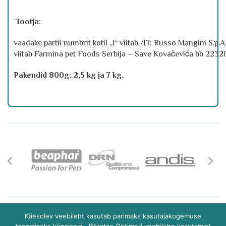
Tootja:
vaadake partii numbrit kotil „I“ viitab /IT: Russo Mangini S.p
viitab Farmina pet Foods Serbija – Save Kovačevića bb 22320 
Pakendid 800g; 2,5 kg ja 7 kg.
Käesolev veebileht kasutab parimaks kasutajakogemuse
Teemeistri 2/2 10916 Tallinn