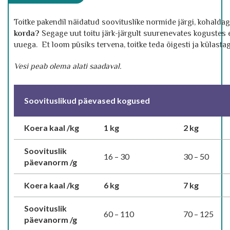
Toitke pakendil näidatud soovituslike normide järgi, kohaldag
korda
?
Segage uut toitu järk-järgult suurenevates kogustes 
uuega. Et loom püsiks tervena, toitke teda õigesti ja külast
Vesi peab olema alati saadaval.
Soovituslikud päevased kogused
Koera kaal /kg
1 kg
2 kg
Soovituslik
16 – 30
30 – 50
päevanorm /g
Koera kaal /kg
6 kg
7 kg
Soovituslik
60 – 110
70 – 125
päevanorm /g