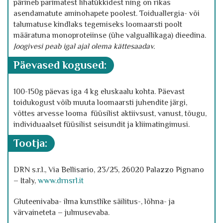
pärineb parimatest lihatükkidest ning on rikas
asendamatute aminohapete poolest. Toiduallergia- või
talumatuse kindlaks tegemiseks loomaarsti poolt
määratuna monoproteiinse (ühe valguallikaga) dieedina.
Joogivesi peab igal ajal olema kättesaadav.
päevased kogused:
100-150g päevas iga 4 kg eluskaalu kohta. Päevast
toidukogust võib muuta loomaarsti juhendite järgi,
võttes arvesse looma füüsilist aktiivsust, vanust, tõugu,
individuaalset füüsilist seisundit ja kliimatingimusi.
tootja
:
DRN s.r.l., Via Bellisario, 23/25, 26020 Palazzo Pignano
– Italy,
www.drnsrl.it
Gluteenivaba- ilma kunstlike säilitus-, lõhna- ja
värvaineteta – julmusevaba.