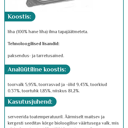
koostis:
liha (100% hane liha) ilma tapajäätmeteta.
Tehnoloogilised lisandid:
paksendus- ja tarretusained.
analüütiline koostis:
toorvalk 5,95%, toorrasvad ja -õlid 9,43%, toorkiud
0.37%, toortuhk 1,85%, niiskus 81,2%.
kasutusjuhend:
serveerida toatemperatuuril. Äärmiselt maitsev ja
kergesti seeditav kõrge bioloogilise väärtusega valk, mis