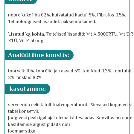
noore kuke liha 62%, kuivatatud kaetul 5%, Fibrafos 0,5%.
Tehnoloogilised lisandid: paksendusained.
Lisatud kg kohta.
Toitelised lisandid: Vit A 3000RTÜ, Vit D 
RTÜ, Vit E 50 mg.
analüütiline koostis:
toorvalk 10%, toorõlid ja-rasvad 5%, toorkiud 0,3%, toortuhk
2%, niiskus 82%.
kasutamine:
serveerida eelistatult toatemperatuuril. Päevased kogused vt.
tabel konservil.
Joogivesi peab igal ajal olema kättesaadav. Soovitav on enne
kasutamise algust pidada nõu
loomaarstiga.