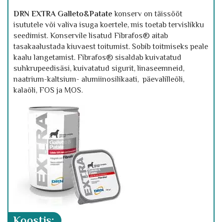
DRN EXTRA Galleto&Patate
konserv on täissööt
isututele või valiva isuga koertele, mis toetab tervislikku
seedimist. Konservile lisatud Fibrafos® aitab
tasakaalustada kiuvaest toitumist. Sobib toitmiseks peale
kaalu langetamist. Fibrafos® sisaldab kuivatatud
suhkrupeedisäsi, kuivatatud sigurit, linaseemneid,
naatrium-kaltsium- alumiinosilikaati, päevalilleõli,
kalaõli, FOS ja MOS.
koostis: