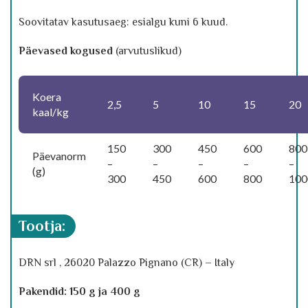
Soovitatav kasutusaeg: esialgu kuni 6 kuud.
Päevased kogused
(arvutuslikud)
Koera
2,5
5
10
15
20
kaal/kg
150
300
450
600
800
Päevanorm
–
–
–
–
–
(g)
300
450
600
800
100
tootja:
DRN srl , 26020 Palazzo Pignano (CR) – Italy
Pakendid: 150 g ja 400 g