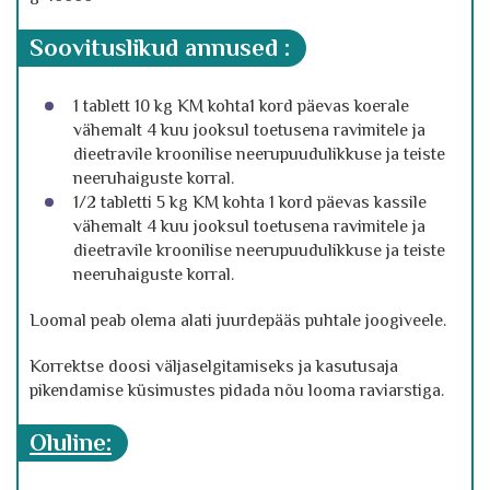
soovituslikud annused :
1 tablett 10 kg KM kohta1 kord päevas koerale
vähemalt 4 kuu jooksul toetusena ravimitele ja
dieetravile kroonilise neerupuudulikkuse ja teiste
neeruhaiguste korral.
1/2 tabletti 5 kg KM kohta 1 kord päevas kassile
vähemalt 4 kuu jooksul toetusena ravimitele ja
dieetravile kroonilise neerupuudulikkuse ja teiste
neeruhaiguste korral.
Loomal peab olema alati juurdepääs puhtale joogiveele.
Korrektse doosi väljaselgitamiseks ja kasutusaja
pikendamise küsimustes pidada nõu looma raviarstiga.
oluline: