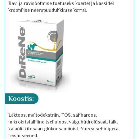
Ravi ja ravisöötmise toetuseks koertel ja kassidel
kroonilise neerupuudulikkuse korral.
koostis:
Laktoos, maltodekstriin, FOS, sahharoos,
mikrokristalliline tselluloos, valguhüdrolüsaat, talk,
kalaõli, kitosaan glükoosamiinist, Yucca schidigera,
reishi seened.