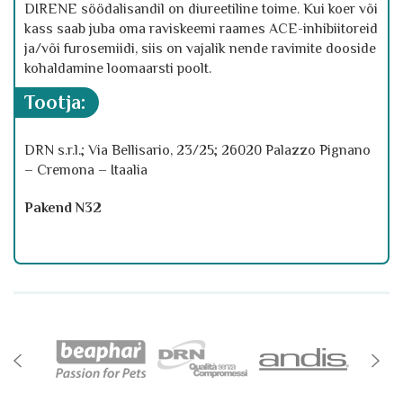
DIRENE söödalisandil on diureetiline toime. Kui koer või
kass saab juba oma raviskeemi raames ACE-inhibiitoreid
ja/või furosemiidi, siis on vajalik nende ravimite dooside
kohaldamine loomaarsti poolt.
tootja:
DRN s.r.l.; Via Bellisario, 23/25; 26020 Palazzo Pignano
– Cremona – Itaalia
Pakend N32