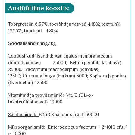
analüütiline koostis:
Toorproteiin 6.37%, toorõlid ja rasvad 4.18%; toortuhk
17.35%; toorkiud 4.80%
Söödalisandid mg/kg
Looduslikud lisandid:
Astragalus membranaceum
(hundihammas) 25000; Betula pendula (arukask)
25000; Vaccinium macrocarpum (jõhvikas)
12500; Curcuma longa (kurkum) 3000; Sophora Japonica
(kvertsetiin) 12500
Vitamiinid ja provitamiinid:
Vit. E (DL-α-
tokoferüülatsetaat) 10000
Säilitusained:
E332 Kaaliumtsitraat 50000
Mikroorganismid:
Enterococcus faecium – 2×1010 cfu /
g 10000