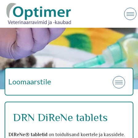
Loomaarstile
DRN DiReNe tablets
DIReNe® tabletid
on toidulisand koertele ja kassidele.