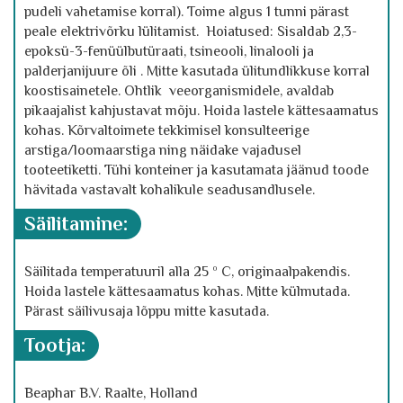
pudeli vahetamise korral). Toime algus 1 tunni pärast
peale elektrivõrku lülitamist. Hoiatused: Sisaldab 2,3-
epoksü-3-fenüülbutüraati, tsineooli, linalooli ja
palderjanijuure õli . Mitte kasutada ülitundlikkuse korral
koostisainetele. Ohtlik veeorganismidele, avaldab
pikaajalist kahjustavat mõju. Hoida lastele kättesaamatus
kohas. Kõrvaltoimete tekkimisel konsulteerige
arstiga/loomaarstiga ning näidake vajadusel
tooteetiketti. Tühi konteiner ja kasutamata jäänud toode
hävitada vastavalt kohalikule seadusandlusele.
säilitamine:
Säilitada temperatuuril alla 25 º C, originaalpakendis.
Hoida lastele kättesaamatus kohas. Mitte külmutada.
Pärast säilivusaja lõppu mitte kasutada.
tootja:
Beaphar B.V. Raalte, Holland