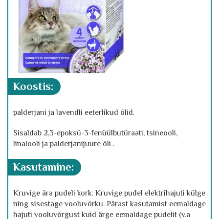
koostis
:
palderjani ja lavendli eeterlikud õlid.
Sisaldab 2,3-epoksü-3-fenüülbutüraati, tsineooli,
linalooli ja palderjanijuure õli .
kasutamine:
Kruvige ära pudeli kork. Kruvige pudel elektrihajuti külge
ning sisestage vooluvõrku. Pärast kasutamist eemaldage
hajuti vooluvõrgust kuid ärge eemaldage pudelit (v.a