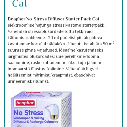
Cat
Beaphar No-Stress Diffuser Starter Pack Cat
–
elektroonilise hajutiga stressivastane starterpakk.
Vähendab stressiolukordade tõttu tekkivaid
käitumisprobleeme. 30 ml pudelist piisab pideva
2
kasutamise korral 4 nädalaks . 1 hajuti katab ära 50 m
suuruse pinna vajadused. Ideaalne kasutamiseks
järgmistes olukordades: uue pereliikme/looma
saabumine, raske kohanemine, üksi koju jäämine,
loomaarstikülastus, kolimine. Vähendab liigset
häälitsemist, närimist, kraapimist, ebasobivat
urineerimiskäitumist.