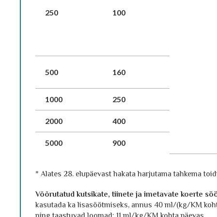
250
100
500
160
1000
250
2000
400
5000
900
* Alates 28. elupäevast hakata harjutama tahkema toid
Võõrutatud kutsikate, tiinete ja imetavate koerte s
kasutada ka lisasöötmiseks, annus 40 ml/(kg/KM koht
ning taastuvad loomad: 11 ml/kg/KM kohta päevas.