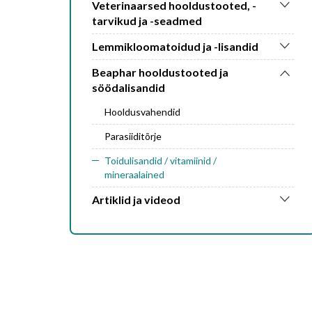
Veterinaarsed hooldustooted, -
tarvikud ja -seadmed
Lemmikloomatoidud ja -lisandid
Beaphar hooldustooted ja
söödalisandid
Hooldusvahendid
Parasiiditõrje
Toidulisandid / vitamiinid /
mineraalained
Artiklid ja videod