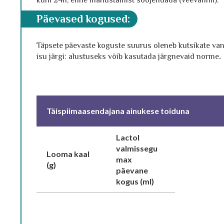
kuni 24h, enne manustamist soojendada (veevannil).
päevased kogused:
Täpsete päevaste koguste suurus oleneb kutsikate vanu
isu järgi: alustuseks võib kasutada järgnevaid norme
.
Täispiimaasendajana ainukese toiduna
Lactol
valmissegu
Looma kaal
max
(g)
päevane
kogus (ml)