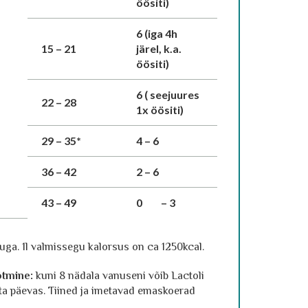
öösiti)
6 (iga 4h
15 – 21
järel, k.a.
öösiti)
6 ( seejuures
22 – 28
1x öösiti)
29 – 35*
4 – 6
36 – 42
2 – 6
43 – 49
0
– 3
uga. 1l valmissegu kalorsus on ca 1250kcal.
öötmine:
kuni 8 nädala vanuseni võib Lactoli
a päevas. Tiined ja imetavad emaskoerad