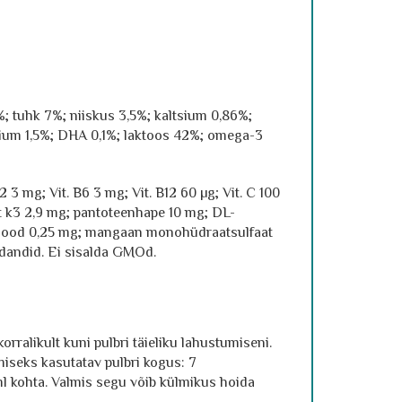
%; tuhk 7%; niiskus 3,5%; kaltsium 0,86%;
ium 1,5%; DHA 0,1%; laktoos 42%; omega-3
2 3 mg; Vit. B6 3 mg; Vit. B12 60 µg; Vit. C 100
it k3 2,9 mg; pantoteenhape 10 mg; DL-
 jood 0,25 mg; mangaan monohüdraatsulfaat
üdandid. Ei sisalda GMOd.
rralikult kuni pulbri täieliku lahustumiseni.
iseks kasutatav pulbri kogus: 7
ml kohta. Valmis segu võib külmikus hoida