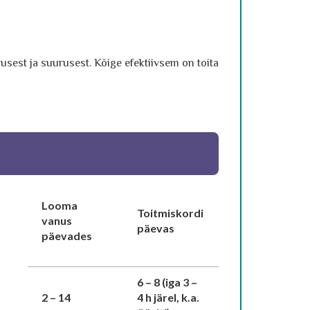
sest ja suurusest. Kõige efektiivsem on toita
Looma
Toitmiskordi
vanus
päevas
päevades
6 – 8 (iga 3 –
2 – 14
4 h järel, k.a.