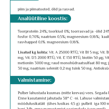
piim ja piimatooted, õlid ja rasvad.
analüütiline koostis
:
Toorproteiin 24%; toorkiud 0%; toorrasvad ja -õlid 24
fosfor 0,70%; naatrium 0,5%; magneesium 0,16%; kaal
rasvhapped 0,1%. magneesium 0,16%.
Lisatud kg kohta:
Vit. A 25000 RTÜ; Vit B1 5 mg; Vit. B
mg; Vit. D3 2000 RTÜ; Vit. E 130 RTÜ; biotiin 50 µg; V
metioniin 3000 mg; raud monohüdraatsulfaat 80 mg;
30 mg; naatrium seleniit 0,2 mg tsink 50 mg. Antioks
valmistamine:
Pulber lahustada kuumas (mitte keevas) vees. Segada ko
Enne kasutamist jahutada 38° C -ni. Lahuse valmistam
mõõdulusikatäit (ühes lusikas 4,5 g) pulbrit iga 100 