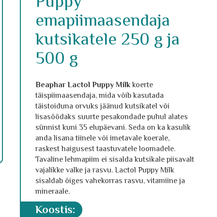
Puppy
emapiimaasendaja
kutsikatele 250 g ja
500 g
Beaphar Lactol Puppy Milk
koerte
täispiimaasendaja, mida võib kasutada
täistoiduna orvuks jäänud kutsikatel või
lisasöödaks suurte pesakondade puhul alates
sünnist kuni 35 elupäevani. Seda on ka kasulik
anda lisana tiinele või imetavale koerale,
raskest haigusest taastuvatele loomadele.
Tavaline lehmapiim ei sisalda kutsikale piisavalt
vajalikke valke ja rasvu. Lactol Puppy Milk
sisaldab õiges vahekorras rasvu, vitamiine ja
mineraale.
koostis: