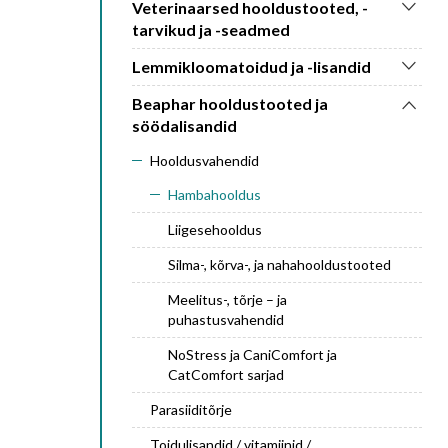
Veterinaarsed hooldustooted, -
tarvikud ja -seadmed
Lemmikloomatoidud ja -lisandid
Beaphar hooldustooted ja
söödalisandid
Hooldusvahendid
Hambahooldus
Liigesehooldus
Silma-, kõrva-, ja nahahooldustooted
Meelitus-, tõrje – ja
puhastusvahendid
NoStress ja CaniComfort ja
CatComfort sarjad
Parasiiditõrje
Toidulisandid / vitamiinid /