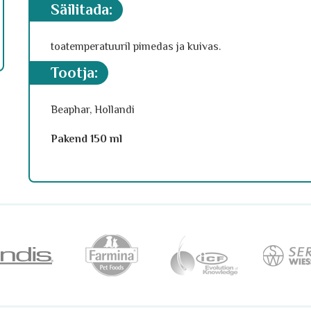
säilitada:
toatemperatuuril pimedas ja kuivas.
tootja:
Beaphar, Hollandi
Pakend 150 ml