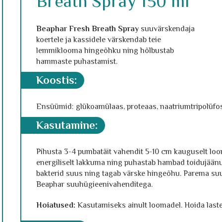
Breath Spray 150 ml
Beaphar Fresh Breath Spray
suuvärskendaja
koertele ja kassidele värskendab teie
lemmiklooma hingeõhku ning hõlbustab
hammaste puhastamist.
koostis:
Ensüümid: glükoamülaas, proteaas, naatriumtripolüfosf
kasutamine:
Pihusta 3-4 pumbatäit vahendit 5-10 cm kauguselt 
energiliselt lakkuma ning puhastab hambad toidujäänu
bakterid suus ning tagab värske hingeõhu. Parema su
Beaphar suuhügieenivahenditega.
Hoiatused:
Kasutamiseks ainult loomadel. Hoida laste