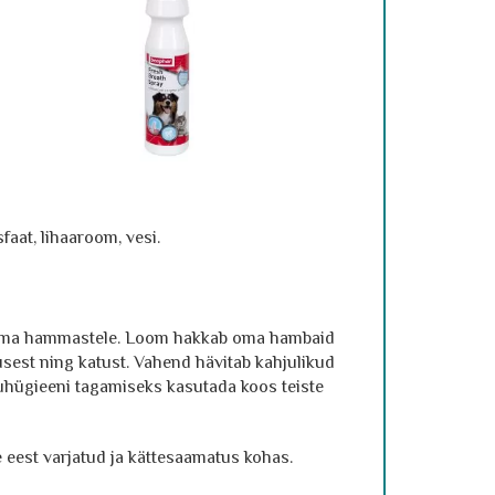
aat, lihaaroom, vesi.
looma hammastele. Loom hakkab oma hambaid
sest ning katust. Vahend hävitab kahjulikud
uhügieeni tagamiseks kasutada koos teiste
 eest varjatud ja kättesaamatus kohas.