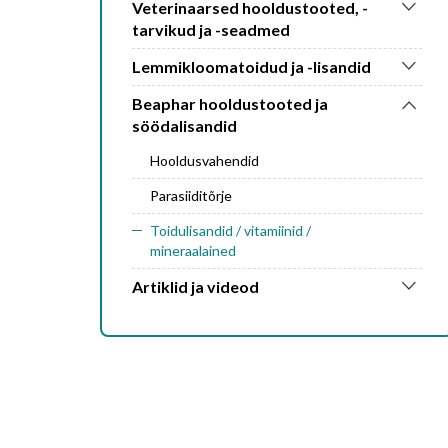
Veterinaarsed hooldustooted, -
tarvikud ja -seadmed
Lemmikloomatoidud ja -lisandid
Beaphar hooldustooted ja
söödalisandid
Hooldusvahendid
Parasiiditõrje
Toidulisandid / vitamiinid /
mineraalained
Artiklid ja videod