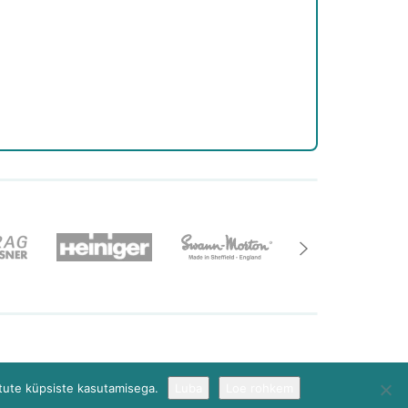
imine@optimer.ee
AMA
tute küpsiste kasutamisega.
Luba
Loe rohkem