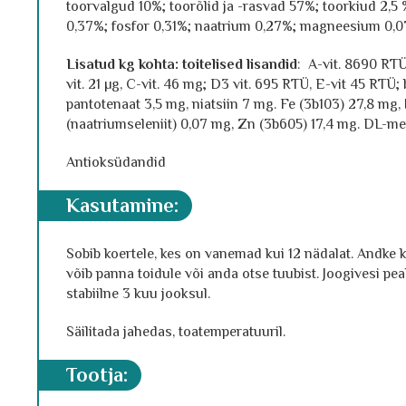
toorvalgud 10%; toorõlid ja -rasvad 57%; toorkiud 2,5 
0,37%; fosfor 0,31%; naatrium 0,27%; magneesium 0,0
Lisatud kg kohta: toitelised lisandid
: A-vit. 8690 RTÜ;
vit. 21 µg, C-vit. 46 mg; D3 vit. 695 RTÜ, E-vit 45 RTÜ;
pantotenaat 3,5 mg, niatsiin 7 mg. Fe (3b103) 27,8 mg,
(naatriumseleniit) 0,07 mg, Zn (3b605) 17,4 mg. DL-me
Antioksüdandid
kasutamine:
Sobib koertele, kes on vanemad kui 12 nädalat. Andke k
võib panna toidule või anda otse tuubist. Joogivesi pe
stabiilne 3 kuu jooksul.
Säilitada jahedas, toatemperatuuril.
tootja
: