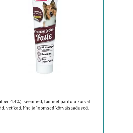
ulber 4,4%), seemned, taimset päritolu kõrval
id, vetikad, liha ja loomsed kõrvalsaadused.