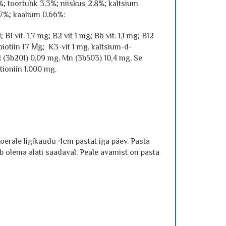
%; toortuhk 3,3%; niiskus 2,8%; kaltsium
7%; kaalium 0,66%:
 B1 vit. 1,7 mg; B2 vit 1 mg; B6 vit. 1,1 mg; B12
 biotiin 17 Μg; K3-vit 1 mg, kaltsium-d-
 I (3b201) 0,09 mg, Mn (3b503) 10,4 mg, Se
tioniin 1.000 mg.
oerale ligikaudu 4cm pastat iga päev. Pasta
ab olema alati saadaval. Peale avamist on pasta