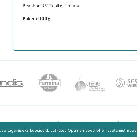
Beaphar B.V Raalte, Holland
Pakend 100g
ri 2/2 10916 Tallinn
+372 6 081 181
tell
se tagamiseks küpsiseid. Jätkates Optimeri veebilehe kasutamist nõus