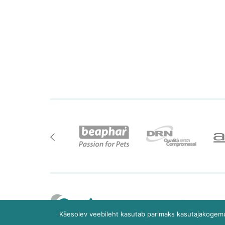
Teemeist
Käesolev veebileht kasutab parimaks kasutajakogemu