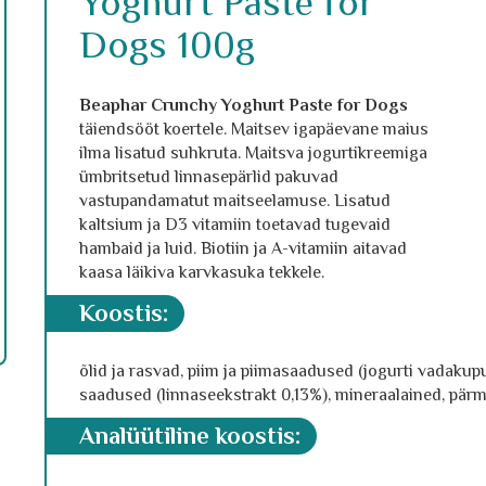
Yoghurt Paste for
Dogs 100g
Beaphar Crunchy Yoghurt Paste for Dogs
täiendsööt koertele. Maitsev igapäevane maius
ilma lisatud suhkruta. Maitsva jogurtikreemiga
ümbritsetud linnasepärlid pakuvad
vastupandamatut maitseelamuse. Lisatud
kaltsium ja D3 vitamiin toetavad tugevaid
hambaid ja luid. Biotiin ja A-vitamiin aitavad
kaasa läikiva karvkasuka tekkele.
koostis:
õlid ja rasvad, piim ja piimasaadused (jogurti vadakup
saadused (linnaseekstrakt 0,13%), mineraalained, pärm
analüütiline koostis
: