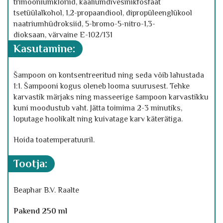
trimooniumkloriid,
kaaliumdivesinikfosfaat
tsetüülalkohol,
1,2-propaandiool,
dipropüleenglükool
naatriumhüdroksiid,
5-bromo-5-nitro-1,3-
dioksaan,
värvaine E-102/131
kasutamine:
Šampoon on kontsentreeritud ning seda võib lahustada
1:1. Šampooni kogus oleneb looma suurusest. Tehke
karvastik märjaks ning masseerige šampoon karvastikku
kuni moodustub vaht. Jätta toimima 2-3 minutiks,
loputage hoolikalt ning kuivatage karv käterätiga.
Hoida toatemperatuuril.
tootja:
Beaphar B.V. Raalte
Pakend 250 ml