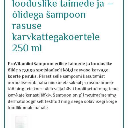
looduslike taimede ja –
õlidega šampoon
rasuse
karvkattegakoertele
250 ml
ProVitamiini šampoon erilise taimede ja looduslike
õlide seguga spetsiaalselt kõigi rasvase karvaga
koerte pesuks.
Pärast selle šampooni kasutamist
normaliseerub naha niiskusetasakaal ja rasunäärmete
töö ning teie koer näeb välja hästi hoolitsetud ning tema
karvkate kenasti läikiv. Šampoon on pH neutraalne ning
dermatoloogiliselt testitud ning seega sobiv isegi kõige
tundlikumale nahale.