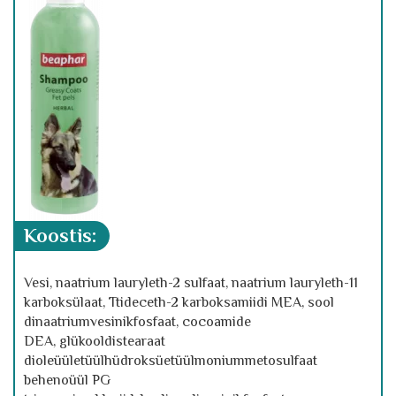
koostis:
Vesi, naatrium lauryleth-2 sulfaat, naatrium lauryleth-11
karboksülaat, Ttideceth-2 karboksamiidi MEA, sool
dinaatriumvesinikfosfaat,
cocoamide
DEA,
glükooldistearaat
dioleüületüülhüdroksüetüülmoniummetosulfaat
behenoüül PG