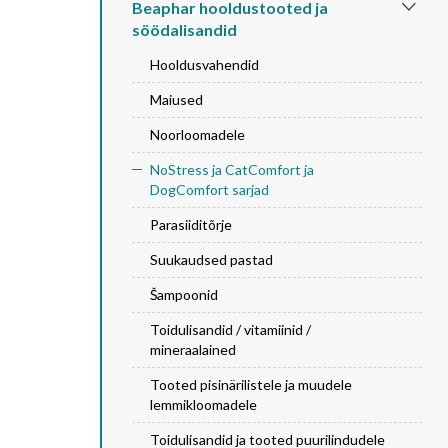
Beaphar hooldustooted ja
söödalisandid
Hooldusvahendid
Maiused
Noorloomadele
NoStress ja CatComfort ja
DogComfort sarjad
Parasiiditõrje
Suukaudsed pastad
Šampoonid
Toidulisandid / vitamiinid /
mineraalained
Tooted pisinärilistele ja muudele
lemmikloomadele
Toidulisandid ja tooted puurilindudele