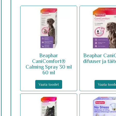
Beaphar
Beaphar Cani
CaniComfort®
difuuser ja täi
Calming Spray 30 ml
60 ml
Vaata toodet
Vaata tood