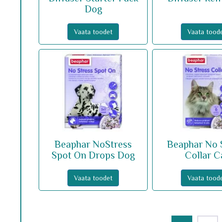
Dog
Vaata toodet
Vaata tood
Beaphar NoStress
Beaphar No 
Spot On Drops Dog
Collar C
Vaata toodet
Vaata tood