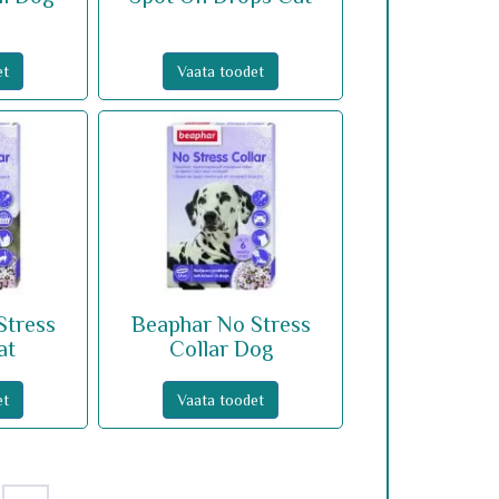
et
Vaata toodet
Stress
Beaphar No Stress
at
Collar Dog
et
Vaata toodet