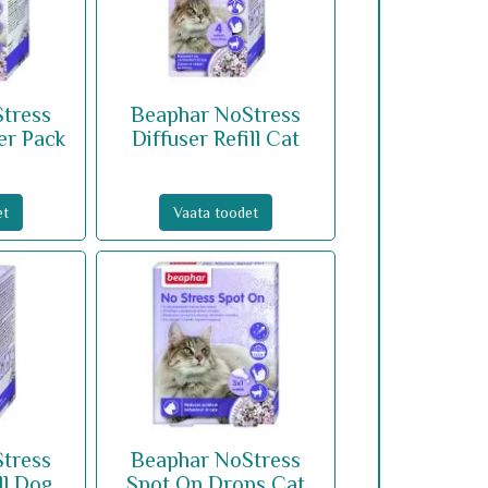
tress
Beaphar NoStress
er Pack
Diffuser Refill Cat
et
Vaata toodet
tress
Beaphar NoStress
ll Dog
Spot On Drops Cat