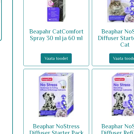
Beapahr CatComfort
Beaphar NoS
Spray 30 ml ja 60 ml
Diffuser Start
Cat
Vaata toodet
Vaata tood
Beaphar NoStress
Beaphar NoS
Diffuser Starter Pack
Diffuser Refi