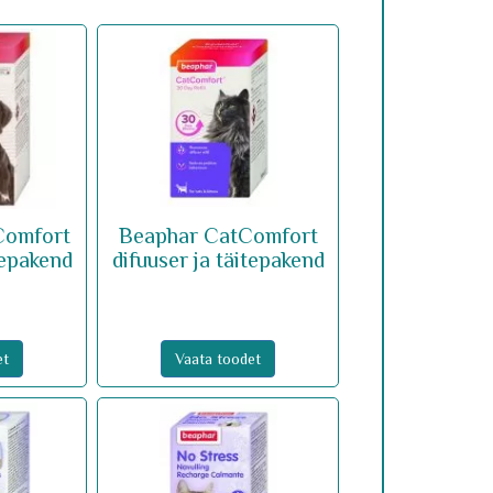
Comfort
Beaphar CatComfort
tepakend
difuuser ja täitepakend
et
Vaata toodet