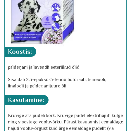
koostis
:
palderjani ja lavendli eeterlikud õlid
Sisaldab 2,3-epoksü-3-fenüülbutüraati, tsineooli,
linalooli ja palderjanijuure õli
kasutamine:
Kruvige ära pudeli kork. Kruvige pudel elektrihajuti külge
ning sisestage vooluvõrku. Pärast kasutamist eemaldage
hajuti vooluvõrgust kuid ärge eemaldage pudelit (v.a