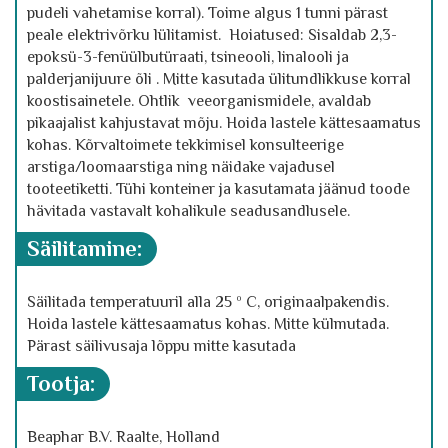
pudeli vahetamise korral). Toime algus 1 tunni pärast
peale elektrivõrku lülitamist. Hoiatused: Sisaldab 2,3-
epoksü-3-fenüülbutüraati, tsineooli, linalooli ja
palderjanijuure õli . Mitte kasutada ülitundlikkuse korral
koostisainetele. Ohtlik veeorganismidele, avaldab
pikaajalist kahjustavat mõju. Hoida lastele kättesaamatus
kohas. Kõrvaltoimete tekkimisel konsulteerige
arstiga/loomaarstiga ning näidake vajadusel
tooteetiketti. Tühi konteiner ja kasutamata jäänud toode
hävitada vastavalt kohalikule seadusandlusele.
säilitamine:
Säilitada temperatuuril alla 25 º C, originaalpakendis.
Hoida lastele kättesaamatus kohas. Mitte külmutada.
Pärast säilivusaja lõppu mitte kasutada
tootja:
Beaphar B.V. Raalte, Holland