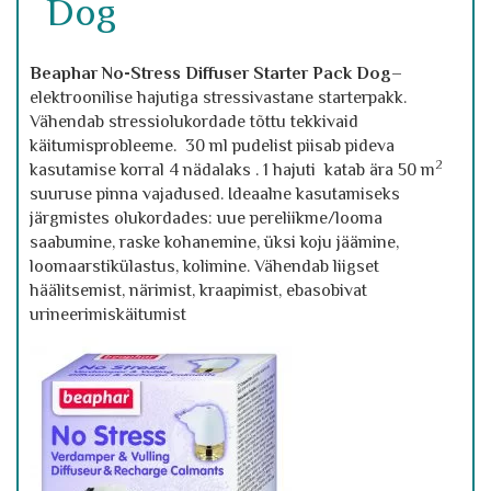
Dog
Beaphar No-Stress Diffuser Starter Pack Dog
–
elektroonilise hajutiga stressivastane starterpakk.
Vähendab stressiolukordade tõttu tekkivaid
käitumisprobleeme. 30 ml pudelist piisab pideva
2
kasutamise korral 4 nädalaks . 1 hajuti katab ära 50 m
suuruse pinna vajadused. Ideaalne kasutamiseks
järgmistes olukordades: uue pereliikme/looma
saabumine, raske kohanemine, üksi koju jäämine,
loomaarstikülastus, kolimine. Vähendab liigset
häälitsemist, närimist, kraapimist, ebasobivat
urineerimiskäitumist