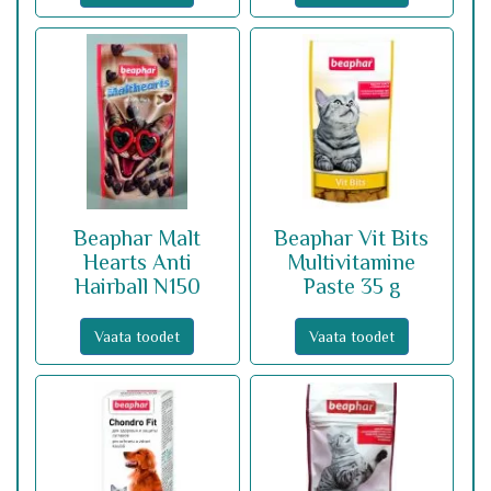
Beaphar Malt
Beaphar Vit Bits
Hearts Anti
Multivitamine
Hairball N150
Paste 35 g
Vaata toodet
Vaata toodet