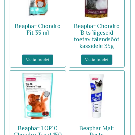
Beaphar Chondro
Beaphar Chondro
Fit 35 ml
Bits liigeseid
toetav täiendsööt
kassidele 35g
Vaata toodet
Vaata toodet
Beaphar TOP10
Beaphar Malt
Chondro Treat 150
Paste