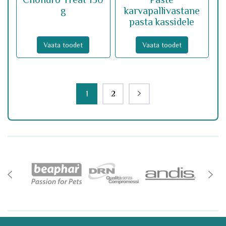
g
karvapallivastane
pasta kassidele
Vaata toodet
Vaata toodet
1
2