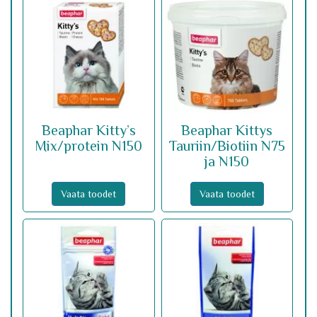
Beaphar Kitty’s
Beaphar Kittys
Mix/protein N150
Tauriin/Biotiin N75
ja N150
Vaata toodet
Vaata toodet