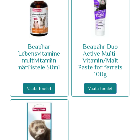
Beaphar
Beapahr Duo
Lebensvitamine
Active Multi-
multivitamiin
Vitamin/Malt
närilistele 50ml
Paste for ferrets
100g
Vaata toodet
Vaata toodet