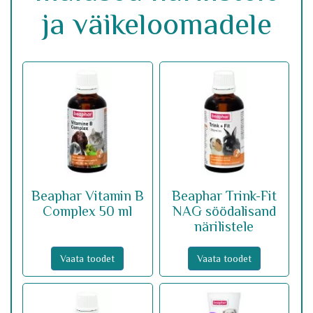
ja väikeloomadele
Beaphar Vitamin B
Beaphar Trink-Fit
Complex 50 ml
NAG söödalisand
närilistele
Vaata toodet
Vaata toodet