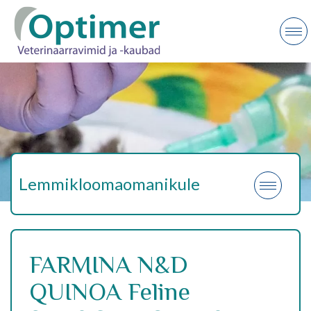
Lemmikloomaomanikule
FARMINA N&D
QUINOA Feline