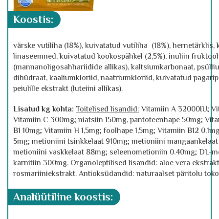
koostis:
värske vutiliha (18%), kuivatatud vutiliha (18%), hernetärklis
linaseemned, kuivatatud kookospähkel (2,5%), inuliin fruktoo
(mannanoligosahhariidide allikas), kaltsiumkarbonaat, psülliu
dihüdraat, kaaliumkloriid, naatriumkloriid, kuivatatud pagarip
peiulille ekstrakt (luteiini allikas).
Lisatud kg kohta:
Toitelised lisandid:
Vitamiin A 32000IU; Vi
Vitamiin C 300mg; niatsiin 150mg, pantoteenhape 50mg; Vita
B1 10mg; Vitamiin H 1,5mg; foolhape 1,5mg; Vitamiin B12 0.1m
5mg; metioniini tsinkkelaat 910mg; metioniini mangaankelaa
metioniini vaskkelaat 88mg; seleenometioniin 0.40mg; DL-me
karnitiin 300mg. Organoleptilised lisandid: aloe vera ekstrak
rosmariiniekstrakt. Antioksüdandid: naturaalset päritolu toko
analüütiline koostis
: