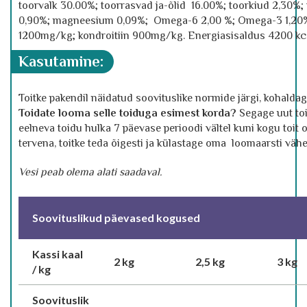
toorvalk 30.00%; toorrasvad ja-õlid 16.00%; toorkiud 2,30%; 
0,90%; magneesium 0,09%; Omega-6 2,00 %; Omega-3 1,20%
1200mg/kg; kondroitiin 900mg/kg. Energiasisaldus 4200 kc
kasutamine:
Toitke pakendil näidatud soovituslike normide järgi, kohaldag
Toidate looma selle toiduga esimest korda
?
Segage uut toi
eelneva toidu hulka 7 päevase perioodi vältel kuni kogu toi
tervena, toitke teda õigesti ja külastage oma loomaarsti väh
Vesi peab olema alati saadaval.
Soovituslikud päevased kogused
Kassi kaal
2 kg
2,5 kg
3 kg
/ kg
Soovituslik