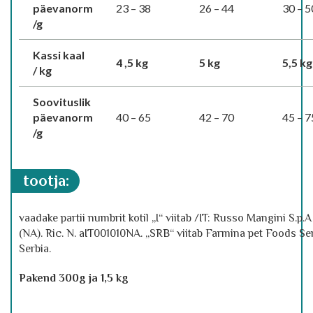
päevanorm
23 – 38
26 – 44
30 – 5
/g
Kassi kaal
4 ,5 kg
5 kg
5,5 kg
/ kg
Soovituslik
päevanorm
40 – 65
42 – 70
45 – 7
/g
tootja:
vaadake partii numbrit kotil „I“ viitab /IT: Russo Mangini S.p
(NA). Ric. N. aIT001010NA. „SRB“ viitab Farmina pet Foods Se
Serbia.
Pakend 300g ja 1,5 kg