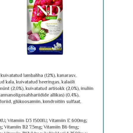
 kuivatatud lambaliha (12%), kanarasv,
 kala, kuivatatud heeringas, kalaõli
münt (2,0%), kuivatatud artišokk (2,0%), inuliin
mannanoligosahhariidide allikas) (0,4%),
oriid, glükoosamiin, kondroitiin sulfaat,
IU; Vitamiin D3 1500IU; Vitamiin E 600mg;
g; Vitamiin B2 7,5mg; Vitamiin B6 6mg;