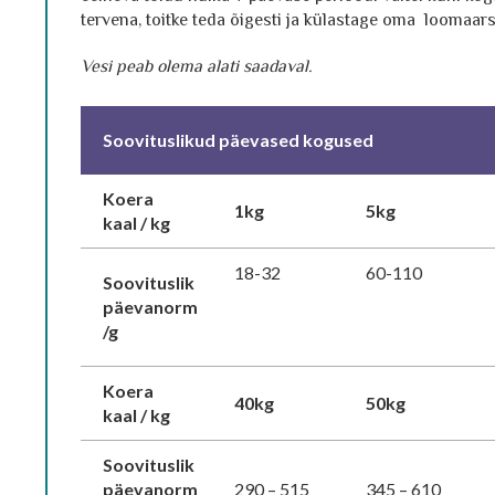
tervena, toitke teda õigesti ja külastage oma loomaars
Vesi peab olema alati saadaval.
Soovituslikud päevased kogused
Koera
1kg
5kg
kaal / kg
18-32
60-110
Soovituslik
päevanorm
/g
Koera
40kg
50kg
kaal / kg
Soovituslik
päevanorm
290 – 515
345 – 610