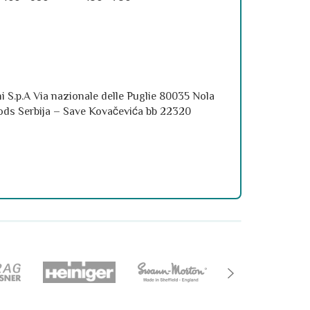
ini S.p.A Via nazionale delle Puglie 80035 Nola
Foods Serbija – Save Kovačevića bb 22320