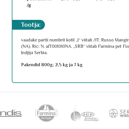
/g
tootja:
vaadake partii numbrit kotil „I“ viitab /IT: Russo Mang
(NA). Ric. N. aIT001010NA. „SRB“ viitab Farmina pet 
Indjija Serbia.
Pakendid 800g; 2,5 kg ja 7 kg