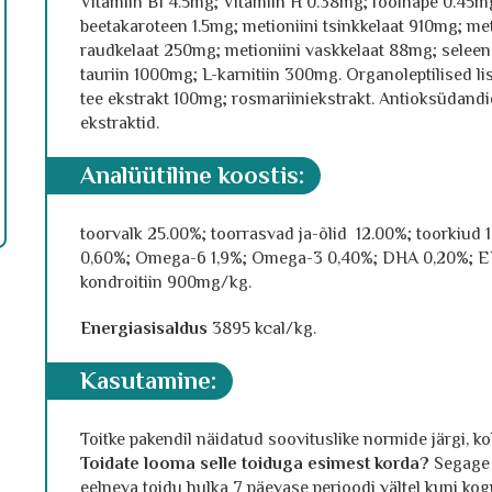
Vitamiin B1 4.5mg; Vitamiin H 0.38mg; foolhape 0.45mg
beetakaroteen 1.5mg; metioniini tsinkkelaat 910mg; me
raudkelaat 250mg; metioniini vaskkelaat 88mg; sele
tauriin 1000mg; L-karnitiin 300mg. Organoleptilised li
tee ekstrakt 100mg; rosmariiniekstrakt. Antioksüdandid
ekstraktid.
analüütiline koostis
:
toorvalk 25.00%; toorrasvad ja-õlid 12.00%; toorkiud 
0,60%; Omega-6 1,9%; Omega-3 0,40%; DHA 0,20%; E
kondroitiin 900mg/kg.
Energiasisaldus
3895 kcal/kg.
kasutamine:
Toitke pakendil näidatud soovituslike normide järgi, ko
Toidate looma selle toiduga esimest korda
?
Segage 
eelneva toidu hulka 7 päevase perioodi vältel kuni ko