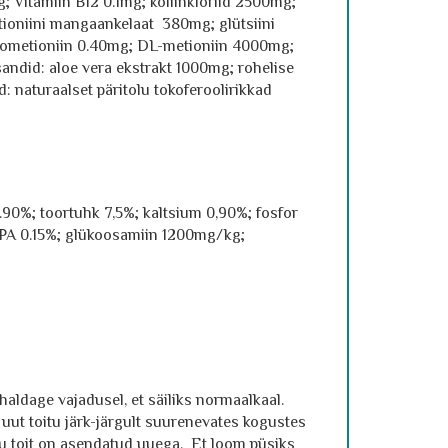
; Vitamiin B12 0.1mg; koliinkloriid 2500mg;
tioniini mangaankelaat 380mg; glütsiini
enometioniin 0.40mg; DL-metioniin 4000mg;
sandid: aloe vera ekstrakt 1000mg; rohelise
: naturaalset päritolu tokoferoolirikkad
1.90%; toortuhk 7,5%; kaltsium 0,90%; fosfor
PA 0.15%; glükoosamiin 1200mg/kg;
haldage vajadusel, et säiliks normaalkaal.
uut toitu järk-järgult suurenevates kogustes
gu toit on asendatud uuega. Et loom püsiks