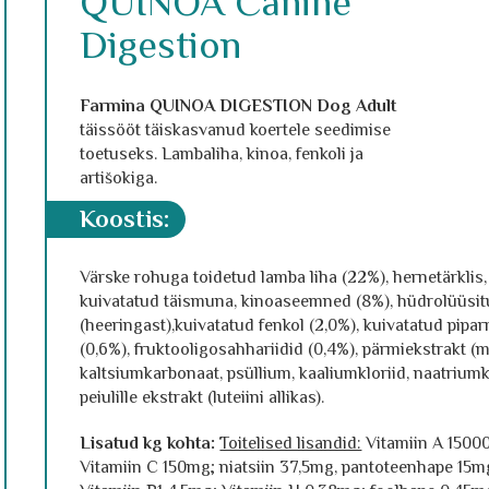
QUINOA Canine
Digestion
Farmina QUINOA DIGESTION Dog Adult
täissööt täiskasvanud koertele seedimise
toetuseks. Lambaliha, kinoa, fenkoli ja
artišokiga.
koostis:
Värske rohuga toidetud lamba liha (22%), hernetärklis,
kuivatatud täismuna, kinoaseemned (8%), hüdrolüüsitud
(heeringast),kuivatatud fenkol (2,0%), kuivatatud pipar
(0,6%), fruktooligosahhariidid (0,4%), pärmiekstrakt (
kaltsiumkarbonaat, psüllium, kaaliumkloriid, naatriumkl
peiulille ekstrakt (luteiini allikas).
Lisatud kg kohta:
Toitelised lisandid:
Vitamiin A 15000
Vitamiin C 150mg; niatsiin 37,5mg, pantoteenhape 15m