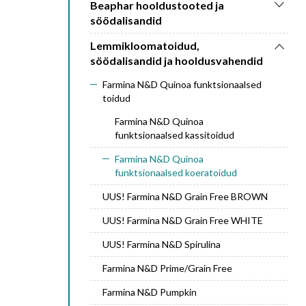
Beaphar hooldustooted ja
söödalisandid
Lemmikloomatoidud,
söödalisandid ja hooldusvahendid
Farmina N&D Quinoa funktsionaalsed
toidud
Farmina N&D Quinoa
funktsionaalsed kassitoidud
Farmina N&D Quinoa
funktsionaalsed koeratoidud
UUS! Farmina N&D Grain Free BROWN
UUS! Farmina N&D Grain Free WHITE
UUS! Farmina N&D Spirulina
Farmina N&D Prime/Grain Free
Farmina N&D Pumpkin