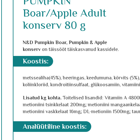
PUMPKIN
Boar/Apple Adult
konserv 80 g
N&D Pumpkin Boar, Pumpkin & Apple
konserv
on täissööt täiskasvanud kassidele.
koostis
:
metssealiha(45%), heeringas, keedumuna, kõrvits (5%),
koliinkloriid, kondroitiinsulfaat, glükoosamiin, vitamii
Lisatud kg kohta.
Toitelised lisandid: Vitamiin A 480
metioniini tsinkkelaat 200mg; metioniini mangaankela
metioniini vaskkelaat 16mg; DL-metioniin 1500mg; taur
analüütiline koostis: