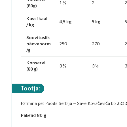
1 ¾
2
(80g)
Kassi kaal
4,5 kg
5 kg
5
/ kg
Soovituslik
päevanorm
250
270
/g
Konservi
3 ¼
3 ⅓
(80 g)
tootja:
Farmina pet Foods Serbija – Save Kovačevića bb 22320 
Pakend 80 g