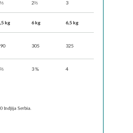
2⅓
2⅔
3
,5 kg
6 kg
6,5 kg
290
305
325
3⅔
3 ¾
4
Indjija Serbia.