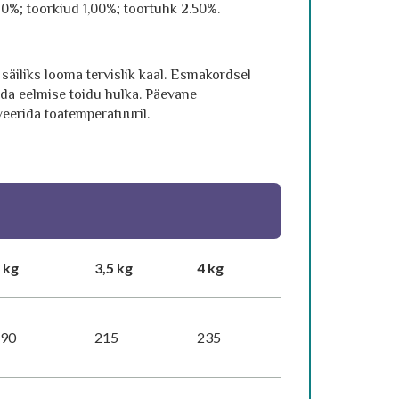
20%; toorkiud 1,00%; toortuhk 2.50%.
äiliks looma tervislik kaal. Esmakordsel
ada eelmise toidu hulka. Päevane
eerida toatemperatuuril.
 kg
3,5 kg
4 kg
190
215
235