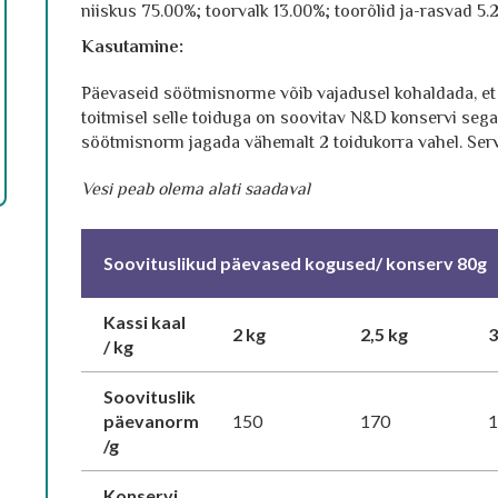
niiskus 75.00%; toorvalk 13.00%; toorõlid ja-rasvad 5.
Kasutamine:
Päevaseid söötmisnorme võib vajadusel kohaldada, et s
toitmisel selle toiduga on soovitav N&D konservi seg
söötmisnorm jagada vähemalt 2 toidukorra vahel. Serv
Vesi peab olema alati saadaval
Soovituslikud päevased kogused/ konserv 80g
Kassi kaal
2 kg
2,5 kg
3
/ kg
Soovituslik
päevanorm
150
170
/g
Konservi