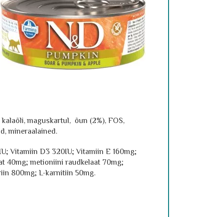
 kalaõli, maguskartul, õun (2%), FOS,
nid, mineraalained.
0IU; Vitamiin D3 320IU; Vitamiin E 160mg;
at 40mg; metioniini raudkelaat 70mg;
iin 800mg; L-karnitiin 50mg.