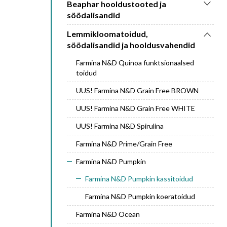
Beaphar hooldustooted ja
söödalisandid
Lemmikloomatoidud,
söödalisandid ja hooldusvahendid
Farmina N&D Quinoa funktsionaalsed
toidud
UUS! Farmina N&D Grain Free BROWN
UUS! Farmina N&D Grain Free WHITE
UUS! Farmina N&D Spirulina
Farmina N&D Prime/Grain Free
Farmina N&D Pumpkin
Farmina N&D Pumpkin kassitoidud
Farmina N&D Pumpkin koeratoidud
Farmina N&D Ocean