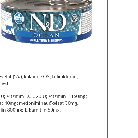
etid (5%), kalaõli, FOS, koliinkloriid,
ined.
0IU; Vitamiin D3 320IU; Vitamiin E 160mg;
at 40mg; metioniini raudkelaat 70mg;
iin 800mg; L-karnitiin 50mg.