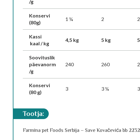
/g
Konservi
1 ¼
2
2
(80g)
Kassi
4,5 kg
5 kg
5
kaal / kg
Soovituslik
päevanorm
240
260
/g
Konservi
3
3 ¼
3
(80 g)
tootja:
Farmina pet Foods Serbija – Save Kovačevića bb 22320 