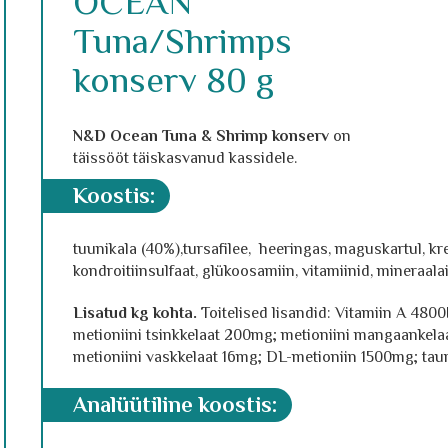
OCEAN
Tuna/Shrimps
konserv 80 g
N&D Ocean Tuna & Shrimp konserv
on
täissööt täiskasvanud kassidele.
koostis
:
tuunikala (40%),tursafilee, heeringas, maguskartul, krev
kondroitiinsulfaat, glükoosamiin, vitamiinid, mineraala
Lisatud kg kohta.
Toitelised lisandid: Vitamiin A 480
metioniini tsinkkelaat 200mg; metioniini mangaankela
metioniini vaskkelaat 16mg; DL-metioniin 1500mg; taur
analüütiline koostis: