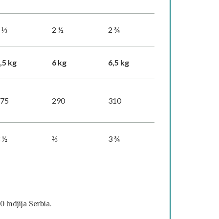
 ⅓
2 ½
2 ¾
,5 kg
6 kg
6,5 kg
275
290
310
 ½
⅔
3 ¾
Indjija Serbia.