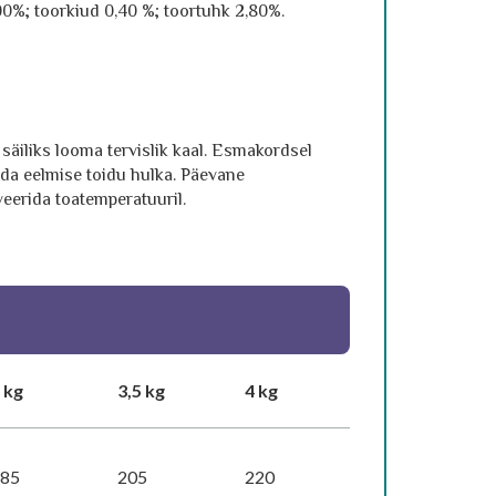
,00%; toorkiud 0,40 %; toortuhk 2,80%.
äiliks looma tervislik kaal. Esmakordsel
ada eelmise toidu hulka. Päevane
eerida toatemperatuuril.
 kg
3,5 kg
4 kg
185
205
220