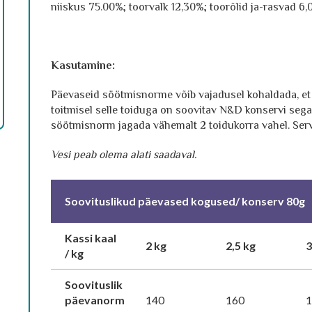
niiskus 75.00%; toorvalk 12,30%; toorõlid ja-rasvad 6
Kasutamine:
Päevaseid söötmisnorme võib vajadusel kohaldada, et s
toitmisel selle toiduga on soovitav N&D konservi seg
söötmisnorm jagada vähemalt 2 toidukorra vahel. Serv
Vesi peab olema alati saadaval.
Soovituslikud päevased kogused/ konserv 80g
Kassi kaal
2 kg
2,5 kg
3
/ kg
Soovituslik
päevanorm
140
160