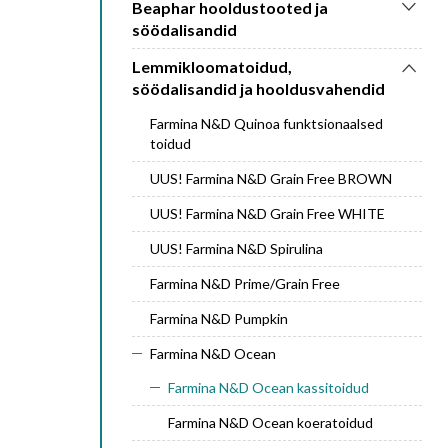
Beaphar hooldustooted ja
söödalisandid
Lemmikloomatoidud,
söödalisandid ja hooldusvahendid
Farmina N&D Quinoa funktsionaalsed
toidud
UUS! Farmina N&D Grain Free BROWN
UUS! Farmina N&D Grain Free WHITE
UUS! Farmina N&D Spirulina
Farmina N&D Prime/Grain Free
Farmina N&D Pumpkin
Farmina N&D Ocean
Farmina N&D Ocean kassitoidud
Farmina N&D Ocean koeratoidud