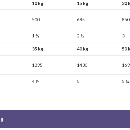
10 kg
15 kg
20 
500
685
850
1 ¾
2 ½
3
35 kg
40 kg
50 
1295
1430
169
4 ½
5
5 ¾
 g