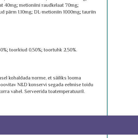
at 40mg; metioniini raudkelaat 70mg;
itud pärm 1.10mg; DL-metioniin 1000mg; tauriin
,40%; toorkiud 0,50%; toortuhk 2,50%.
usel kohaldada norme, et säiliks looma
n soovitav N&D konservi segada eelmise toidu
rra vahel. Serveerida toatemperatuuril.