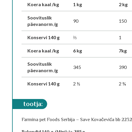
Koera kaal /kg
1 kg
2 kg
Soovituslik
90
150
päevanorm /g
Konservi 140 g
⅔
1
Koera kaal /kg
6 kg
7kg
Soovituslik
345
390
päevanorm /g
Konservi 140 g
2 ½
2 ¾
tootja:
Farmina pet Foods Serbija – Save Kovačevića bb 22320 