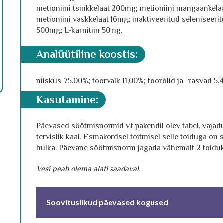
metioniini tsinkkelaat 200mg; metioniini mangaankela
metioniini vaskkelaat 16mg; inaktiveeritud seleniseer
500mg; L-karnitiin 50mg.
analüütiline koostis:
niiskus 75.00%; toorvalk 11,00%; toorõlid ja -rasvad 5
kasutamine:
Päevased söötmisnormid v.t pakendil olev tabel, vajad
tervislik kaal. Esmakordsel toitmisel selle toiduga o
hulka. Päevane söötmisnorm jagada vähemalt 2 toiduko
Vesi peab olema alati saadaval.
Soovituslikud päevased kogused