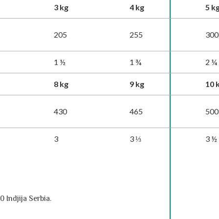
3 kg
4 kg
5 k
205
255
300
1 ½
1 ¾
2 ¼
8 kg
9 kg
10 
430
465
500
3
3 ⅓
3 ½
Indjija Serbia.