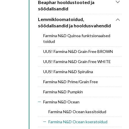
Beaphar hooldustooted ja
söödalisandid
Lemmikloomatoidud,
söödalisandid ja hooldusvahendid
Farmina N&D Quinoa funktsionaalsed
toidud
UUS! Farmina N&D Grain Free BROWN
UUS! Farmina N&D Grain Free WHITE
UUS! Farmina N&D Spirulina
Farmina N&D Prime/Grain Free
Farmina N&D Pumpkin
Farmina N&D Ocean
Farmina N&D Ocean kassitoidud
Farmina N&D Ocean koeratoidud