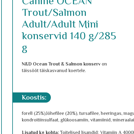
Canine OCEAN
Trout/Salmon
Adult/Adult Mini
konservid 140 g/285
g
N&D Ocean Trout & Salmon konserv
on
täissööt täiskasvanud koertele.
koostis:
forell (25%),lõhefilee (20%), tursafilee, heeringas, magus
kondroitiinsulfaat, glükoosamiin, vitamiinid, mineraala
Lisatud kg kohta:
Toitelised lisandid: Vitamiin A 400