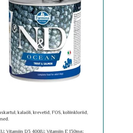
kartul, kalaõli, krevetid, FOS, koliinkloriid,
ined.
0IU; Vitamiin D3 400IU; Vitamiin E 130mg;