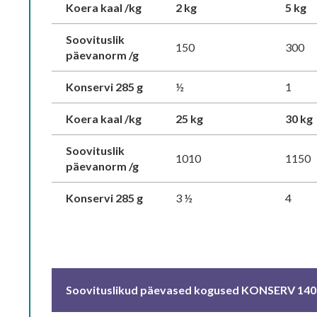
Koera kaal /kg
2 kg
5 kg
Soovituslik
150
300
päevanorm /g
Konservi 285 g
½
1
Koera kaal /kg
25 kg
30 kg
Soovituslik
1010
1150
päevanorm /g
Konservi 285 g
3 ½
4
Soovituslikud päevased kogused KONSERV 140