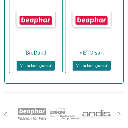
BioBand
VETO sari
Vaata kategooriat
Vaata kategooriat