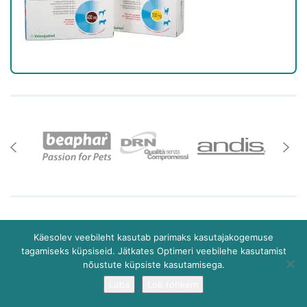
Teemeistri 2/2 10916 Tallinn
Käesolev veebileht kasutab parimaks kasutajakogemuse
+372 6 081 181
AMA
tagamiseks küpsiseid. Jätkates Optimeri veebilehe kasutamist
tellimine@optimer.ee
nõustute küpsiste kasutamisega.
Luba
Loe rohkem