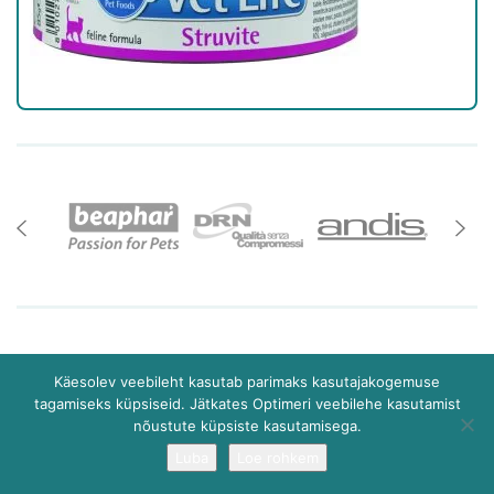
Teemeistri 2/2 10916 Tallinn
Käesolev veebileht kasutab parimaks kasutajakogemuse
+372 6 081 181
AMA
tagamiseks küpsiseid. Jätkates Optimeri veebilehe kasutamist
tellimine@optimer.ee
nõustute küpsiste kasutamisega.
Luba
Loe rohkem