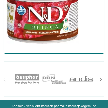
Käesolev veebileht kasutab parimaks kasutajakogemuse