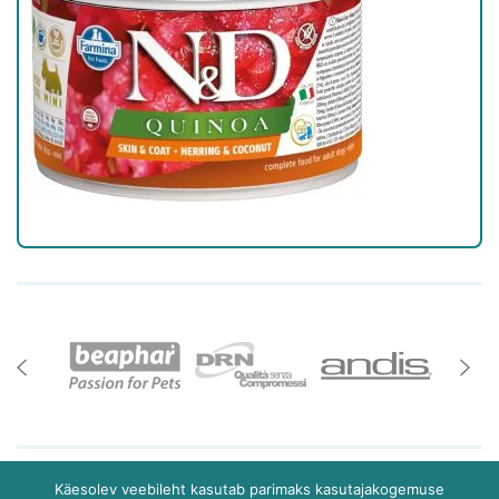
Käesolev veebileht kasutab parimaks kasutajakogemuse