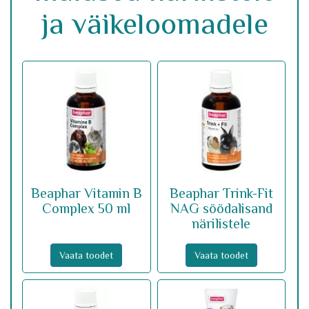
ja väikeloomadele
Beaphar Vitamin B
Beaphar Trink-Fit
Complex 50 ml
NAG söödalisand
närilistele
Vaata toodet
Vaata toodet