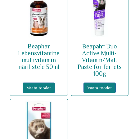
Beaphar
Beapahr Duo
Lebensvitamine
Active Multi-
multivitamiin
Vitamin/Malt
närilistele 50ml
Paste for ferrets
100g
Vaata toodet
Vaata toodet