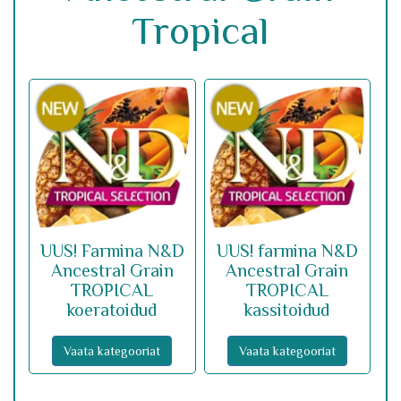
Tropical
UUS! Farmina N&D
UUS! farmina N&D
Ancestral Grain
Ancestral Grain
TROPICAL
TROPICAL
koeratoidud
kassitoidud
Vaata kategooriat
Vaata kategooriat