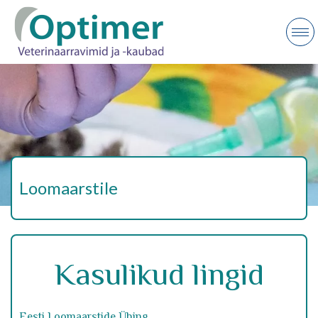
Loomaarstile
Kasulikud lingid
Eesti Loomaarstide Ühing