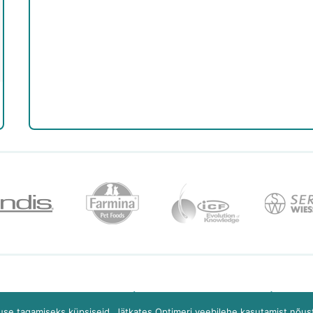
ri 2/2 10916 Tallinn
+372 6 081 181
tell
se tagamiseks küpsiseid. Jätkates Optimeri veebilehe kasutamist nõus