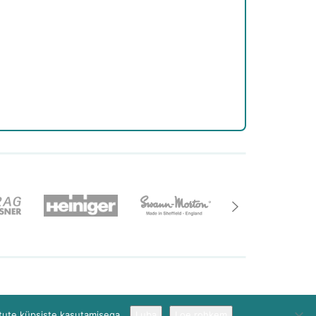
imine@optimer.ee
AMA
tute küpsiste kasutamisega.
Luba
Loe rohkem