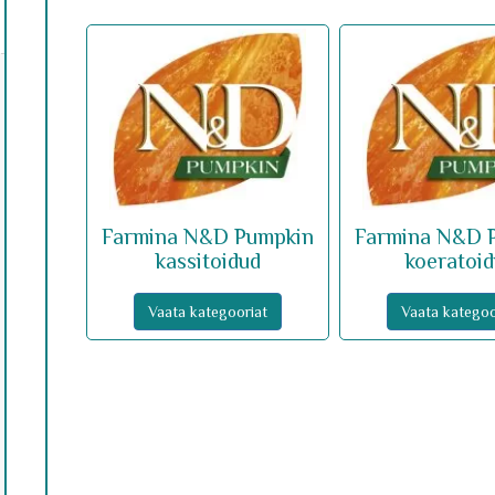
Farmina N&D Pumpkin
Farmina N&D 
kassitoidud
koeratoi
Vaata kategooriat
Vaata kategoo