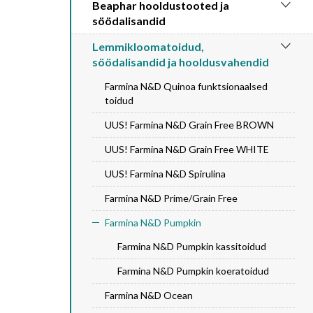
Beaphar hooldustooted ja
söödalisandid
Lemmikloomatoidud,
söödalisandid ja hooldusvahendid
Farmina N&D Quinoa funktsionaalsed
toidud
UUS! Farmina N&D Grain Free BROWN
UUS! Farmina N&D Grain Free WHITE
UUS! Farmina N&D Spirulina
Farmina N&D Prime/Grain Free
Farmina N&D Pumpkin
Farmina N&D Pumpkin kassitoidud
Farmina N&D Pumpkin koeratoidud
Farmina N&D Ocean