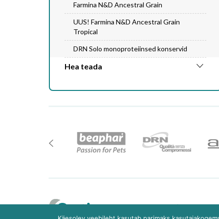
Farmina N&D Ancestral Grain
UUS! Farmina N&D Ancestral Grain
Tropical
DRN Solo monoproteiinsed konservid
Hea teada
Teemeist
Käesolev veebileht kasutab parimaks kasutajakogemu