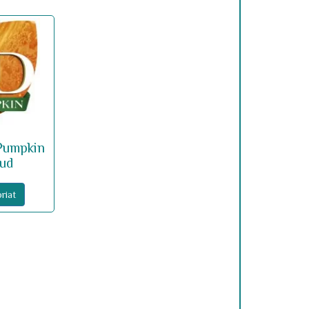
Pumpkin
dud
riat