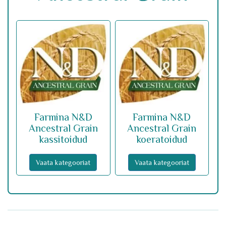
Farmina N&D
Farmina N&D
Ancestral Grain
Ancestral Grain
kassitoidud
koeratoidud
Vaata kategooriat
Vaata kategooriat