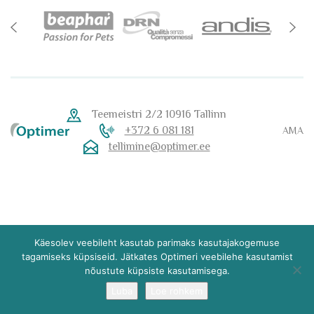
Teemeistri 2/2 10916 Tallinn
+372 6 081 181
AMA
tellimine@optimer.ee
Käesolev veebileht kasutab parimaks kasutajakogemuse
tagamiseks küpsiseid. Jätkates Optimeri veebilehe kasutamist
nõustute küpsiste kasutamisega.
Luba
Loe rohkem