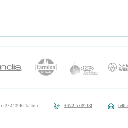
ri 2/2 10916 Tallinn
+372 6 081 181
tell