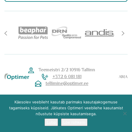
Teemeistri 2/2 10916 Tallinn
+372 6 081 181
AMA
tellimine@optimer.ee
Käesolev veebileht kasutab parimaks kasutajakogemuse
tagamiseks küpsiseid. Jätkates Optimeri veebilehe kasutamist
nõustute küpsiste kasutamisega.
Luba
Loe rohkem