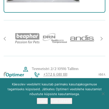
Teemeistri 2/2 10916 Tallinn
+372 6 081 181
AMA
tellimine@optimer.ee
Käesolev veebileht kasutab parimaks kasutajakogemuse
tagamiseks küpsiseid. Jätkates Optimeri veebilehe kasutamist
nõustute küpsiste kasutamisega.
Luba
Loe rohkem